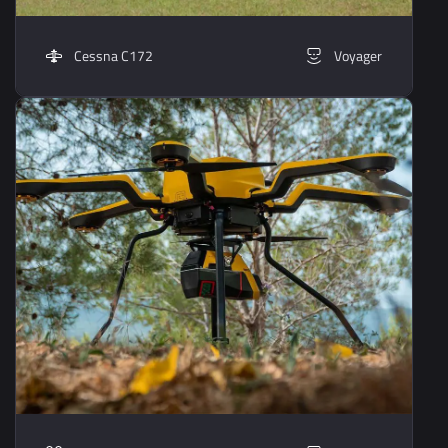
Cessna C172
Voyager