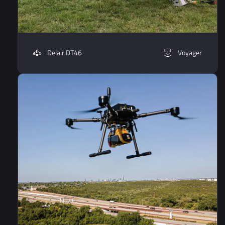
Delair DT46
Voyager