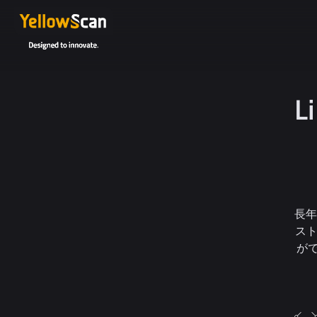
長年
スト
がで