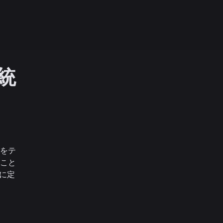
統
をテ
ること
とに定