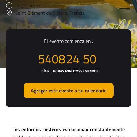
10:00 horas
Saint Clément de Rivière, Francia
El evento comienza en :
54
08
24
50
DÍAS
HORAS
MINUTOS
SEGUNDOS
Agregar este evento a su calendario
Los entornos costeros evolucionan constantemente