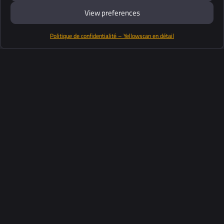
View preferences
Politique de confidentialité – Yellowscan en détail
Productos
Software
Soporte
Clientes
Recursos
Industrias