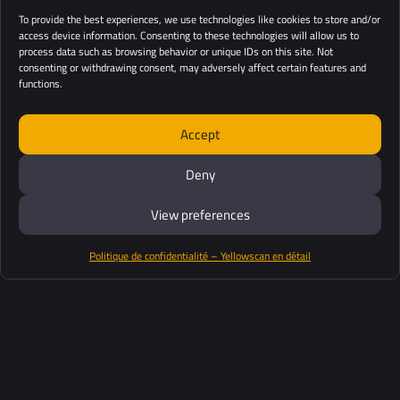
To provide the best experiences, we use technologies like cookies to store and/or
completas
access device information. Consenting to these technologies will allow us to
process data such as browsing behavior or unique IDs on this site. Not
consenting or withdrawing consent, may adversely affect certain features and
functions.
No sólo está adquiriendo una pieza de
tecnología
LiDAR
de alta precisión, robusta y fácil de usar, sino
Accept
que también está obteniendo acceso al
software
y a
la
asistencia técnica
del equipo de YellowScan.
Deny
Prepárate para afrontar cualquier reto que te plantee
tu misión.
View preferences
Politique de confidentialité – Yellowscan en détail