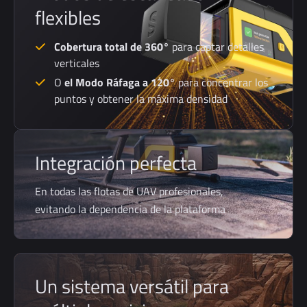
flexibles
Cobertura total de 360°
para captar detalles
verticales
O
el Modo Ráfaga a 120°
para concentrar los
puntos y obtener la máxima densidad
Integración perfecta
En todas las flotas de UAV profesionales,
evitando la dependencia de la plataforma
Un sistema versátil para