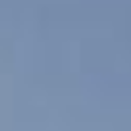
unsubscribe
at any time.
For more
information,
see our
Privacy Policy
.