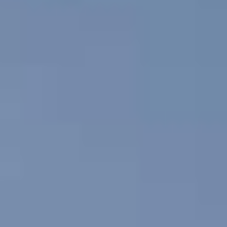
I agree to
receive
YellowScan's
newsletter.
I agree to the
storage and
processing
of my
personal
data.
*
You can