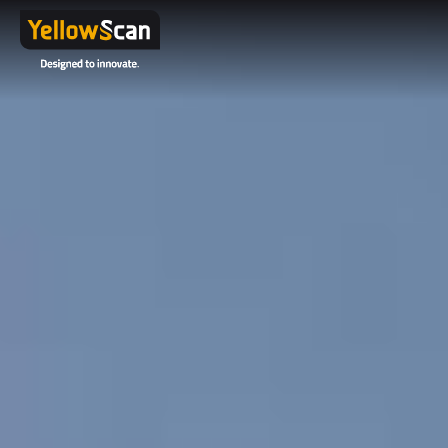
Note: If you
do not
have a
corporate
email
address
but would
like to
receive our
datasheets,
please
contact us
here
.
Project
details or
questions
(optional)