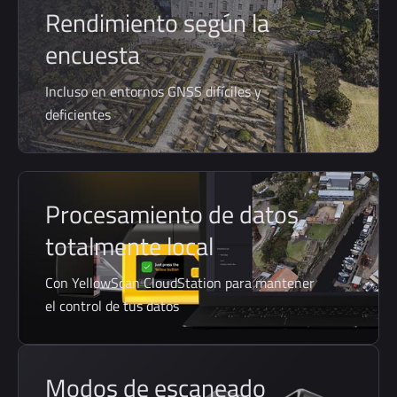
Rendimiento según la
encuesta
Incluso en entornos GNSS difíciles y
deficientes
Procesamiento de datos
totalmente local
Con YellowScan CloudStation para mantener
el control de tus datos
Modos de escaneado