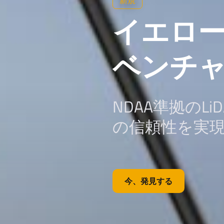
新規
イエロ
ベンチ
NDAA準拠のL
の信頼性を実
今、発見する