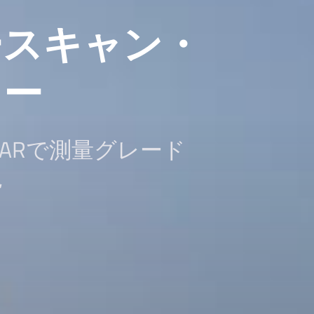
ースキャン・
ャー
iDARで測量グレード
現