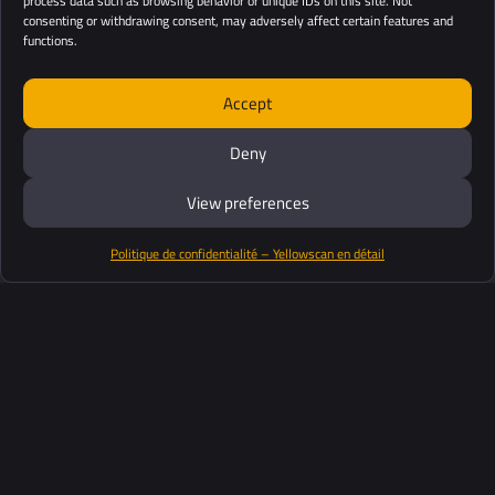
process data such as browsing behavior or unique IDs on this site. Not
consenting or withdrawing consent, may adversely affect certain features and
functions.
Accept
Deny
View preferences
Politique de confidentialité – Yellowscan en détail
Productos
Software
Soporte