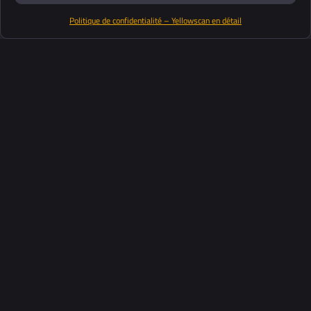
Politique de confidentialité – Yellowscan en détail
Productos
Software
Soporte
Clientes
Recursos
Industrias
Acerca de