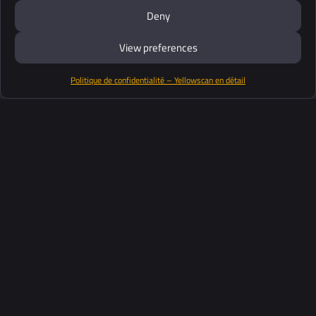
Deny
View preferences
Politique de confidentialité – Yellowscan en détail
Productos
Software
Soporte
Clientes
Recursos