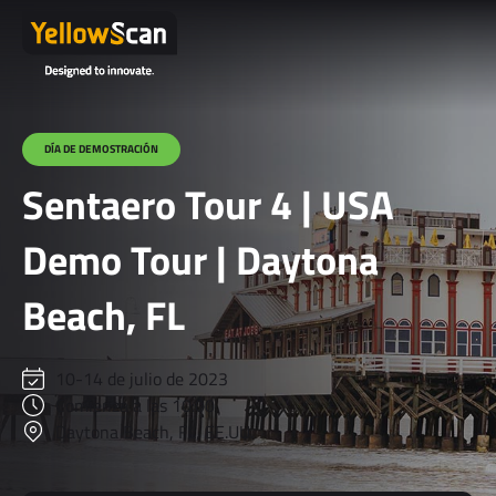
DÍA DE DEMOSTRACIÓN
Sentaero Tour 4 | USA
Demo Tour | Daytona
Beach, FL
10-14 de julio de 2023
Comienza a las 10:00
Daytona Beach, FL, EE.UU.