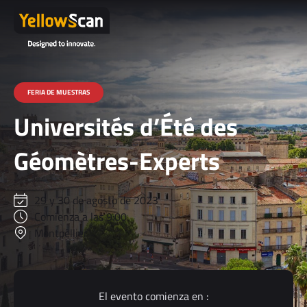
FERIA DE MUESTRAS
Universités d’Été des
Géomètres-Experts
29 y 30 de agosto de 2023
Comienza a las 9:00
Montpellier
El evento comienza en :