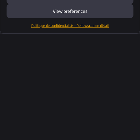
View preferences
Politique de confidentialité – Yellowscan en détail
Productos
Software
Soporte
Clientes
Recursos
Industrias