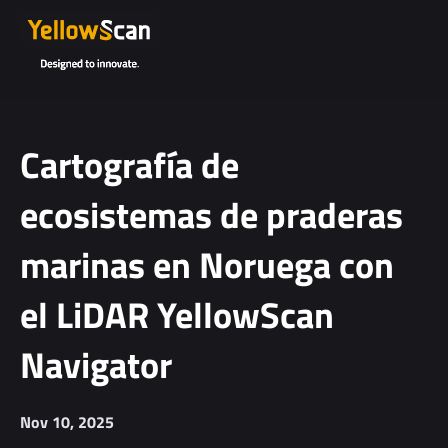
Project
details or
questions
(optional)
Cartografía de
ecosistemas de praderas
marinas en Noruega con
el LiDAR YellowScan
I agree to
Navigator
receive
YellowScan's
newsletter.
Nov 10, 2025
I agree to the