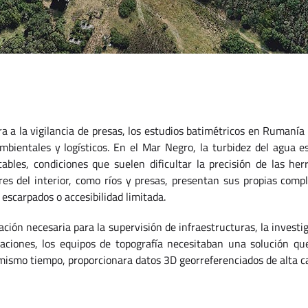
ra a la vigilancia de presas, los estudios batimétricos en Rumaní
bientales y logísticos. En el Mar Negro, la turbidez del agua e
ables, condiciones que suelen dificultar la precisión de las her
ares del interior, como ríos y presas, presentan sus propias comp
 escarpados o accesibilidad limitada.
ción necesaria para la supervisión de infraestructuras, la investi
aciones, los equipos de topografía necesitaban una solución qu
l mismo tiempo, proporcionara datos 3D georreferenciados de alta ca