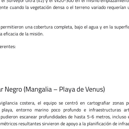
on el Surveyor Ultra (V2) y el Vx20-300 en el mismo emplazamien
ente cuando la vegetación densa o el terreno variado requerían
 permitieron una cobertura completa, bajo el agua y en la superfi
la eficacia de la misión.
erentes:
r Negro (Mangalia – Playa de Venus)
igilancia costera, el equipo se centró en cartografiar zonas p
playa, entorno marino poco profundo e infraestructuras artifi
 pudieron escanear profundidades de hasta 5-6 metros, incluso 
imétricos resultantes sirvieron de apoyo a la planificación de infra