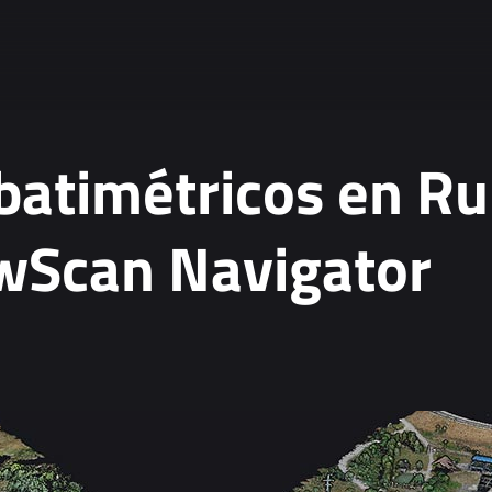
 batimétricos en R
owScan Navigator
ta.
*
tion, see our
Privacy Policy
.