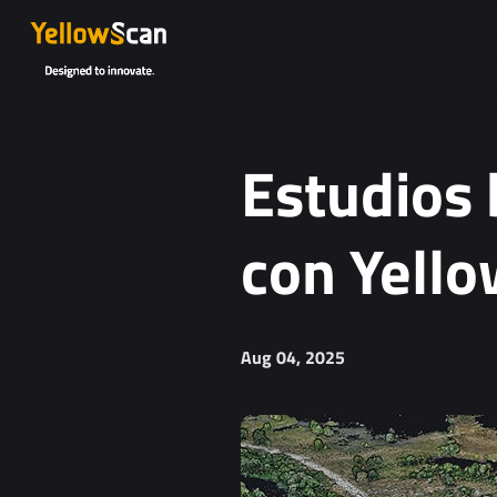
Project details or questions (optional)
Estudios
con Yell
I agree to receive YellowScan's newsletter.
Aug 04, 2025
I agree to the storage and processing of my personal da
You can unsubscribe at any time. For more informa