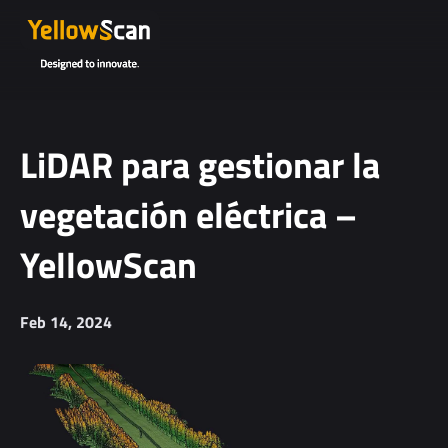
Project
details or
questions
(optional)
LiDAR para gestionar la
vegetación eléctrica –
YellowScan
Feb 14, 2024
I agree to
receive
YellowScan's
newsletter.
I agree to the