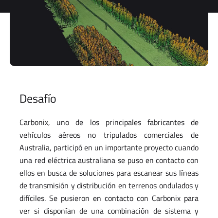
storage and
processing
of my
personal
data.
*
You can
unsubscribe
at any time.
Desafío
For more
information,
see our
Carbonix, uno de los principales fabricantes de
Privacy Policy
.
vehículos aéreos no tripulados comerciales de
Australia, participó en un importante proyecto cuando
una red eléctrica australiana se puso en contacto con
ellos en busca de soluciones para escanear sus líneas
de transmisión y distribución en terrenos ondulados y
difíciles. Se pusieron en contacto con Carbonix para
ver si disponían de una combinación de sistema y