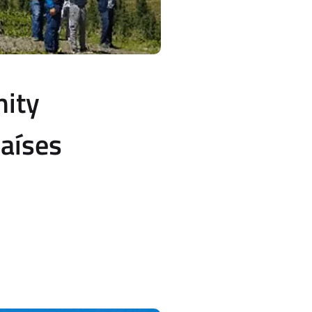
nity
países