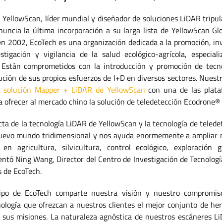
YellowScan, líder mundial y diseñador de soluciones LiDAR tripul
nuncia la última incorporación a su larga lista de YellowScan Gl
n 2002, EcoTech es una organización dedicada a la promoción, inv
stigación y vigilancia de la salud ecológico-agrícola, especial
 Están comprometidos con la introducción y promoción de tecn
ución de sus propios esfuerzos de I+D en diversos sectores. Nuest
a solución Mapper + LiDAR de YellowScan
con una de las plat
a ofrecer al mercado chino la solución de teledetección Ecodrone®
ta de la tecnología LiDAR de YellowScan y la tecnología de tele
uevo mundo tridimensional y nos ayuda enormemente a ampliar n
 en agricultura, silvicultura, control ecológico, exploración g
mentó Ning Wang, Director del Centro de Investigación de Tecnolog
 de EcoTech.
po de EcoTech comparte nuestra visión y nuestro compromiso
nología que ofrezcan a nuestros clientes el mejor conjunto de he
o sus misiones. La naturaleza agnóstica de nuestros escáneres Li