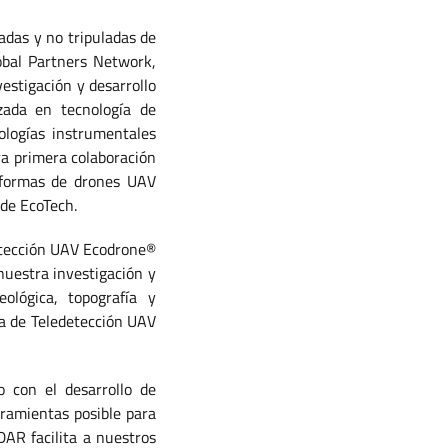
adas y no tripuladas de
obal Partners Network,
estigación y desarrollo
izada en tecnología de
ologías instrumentales
ra primera colaboración
aformas de drones UAV
 de EcoTech.
detección UAV Ecodrone®
uestra investigación y
eológica, topografía y
ía de Teledetección UAV
 con el desarrollo de
rramientas posible para
DAR facilita a nuestros