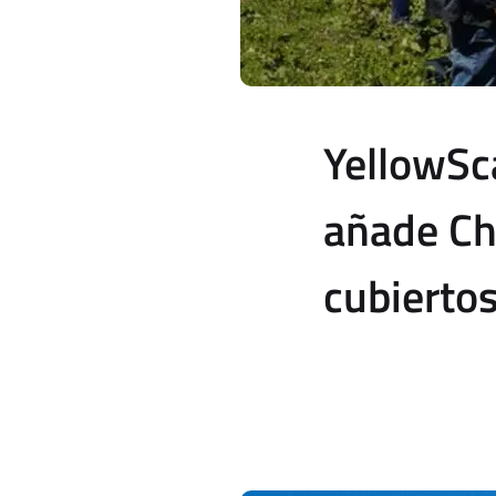
YellowSc
añade Chi
cubierto