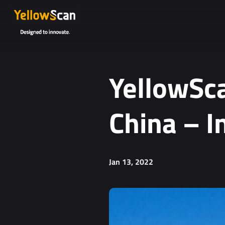
YellowSca
China – I
Jan 13, 2022