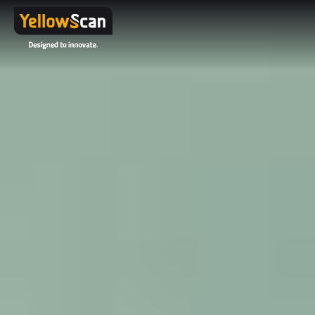
Note: If you
do not
have a
corporate
email
address
but would
like to
receive our
datasheets,
please
contact us
here
.
Project
details or
questions
(optional)