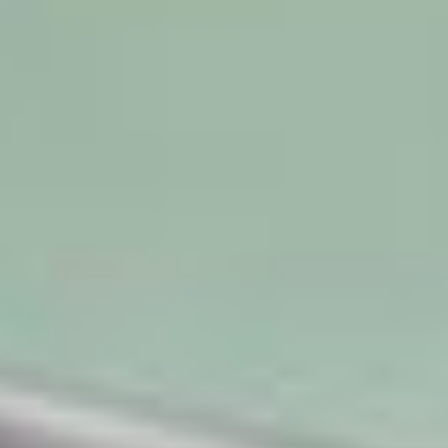
unsubscribe
at any time.
For more
information,
see our
Privacy Policy
.