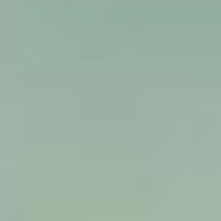
I agree to
receive
YellowScan's
newsletter.
I agree to the
storage and
processing
of my
personal
data.
*
You can