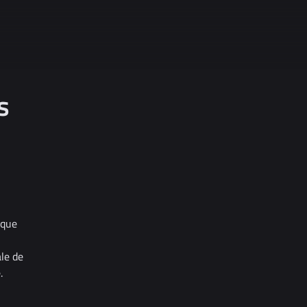
s
 que
le de
.