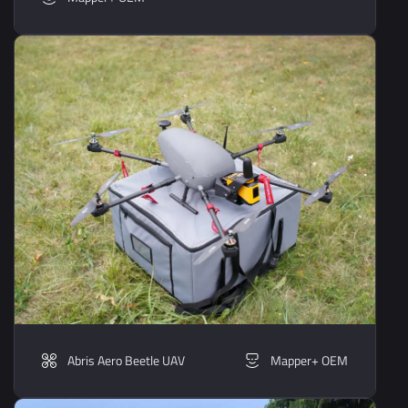
Abris Aero Beetle UAV
Mapper+ OEM