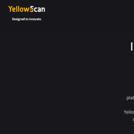
pla
Yell