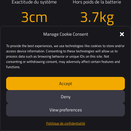
Exactitude du système
Hors poids de la batterie
3cm
3.7kg
1.2"
8.2lbs
Manage Cookie Consent
To provide the best experiences, we use technologies like cookies to store and/or
access device information. Consenting to these technologies will allow us to
Afficher les caractéristiques détaillées
process data such as browsing behavior or unique IDs on this site. Not
consenting or withdrawing consent, may adversely affect certain features and
functions.
Accept
Deny
View preferences
Politique de confidentialité