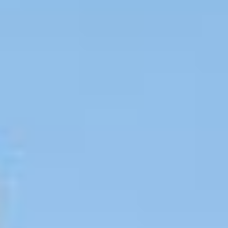
You can
unsubscribe
at any time.
For more
information,
see our
Privacy Policy
.