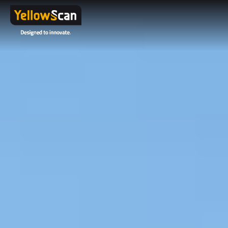
Email
*
Note: If you
do not
have a
corporate
email
address
but would
like to
receive our
datasheets,
please
contact us
here
.
Project
details or
questions