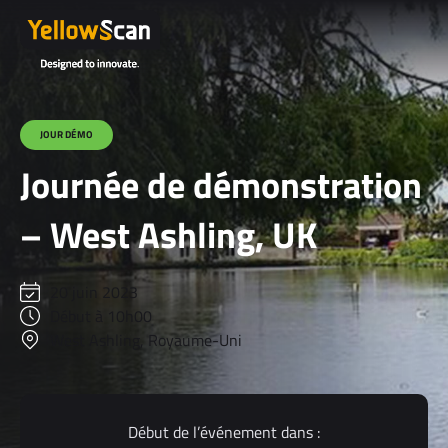
JOUR DÉMO
Journée de démonstration
– West Ashling, UK
20 juin 2023
Début à 10h00
West Ashling, Royaume-Uni
Début de l’événement dans :