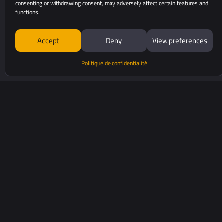
consenting or withdrawing consent, may adversely affect certain features and
functions.
Accept
Deny
View preferences
Politique de confidentialité
525 Avenue Saint Sauveu
34980 Saint-Clément-De
yellowscan.com
+33 (0)4 11 93 14 00
Nous contacter