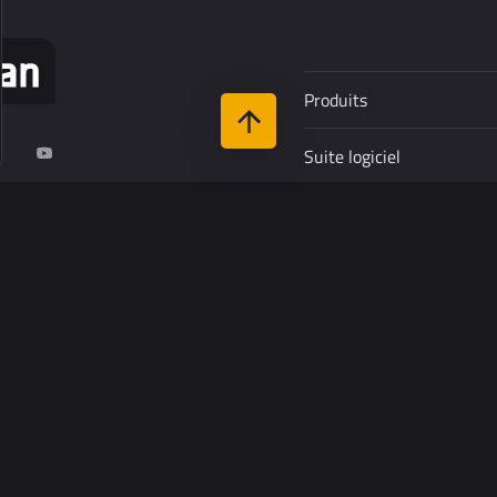
Produits
Suite logiciel
r du Pin
Support
-Rivière
Clients
Ressources
Industries
À propos