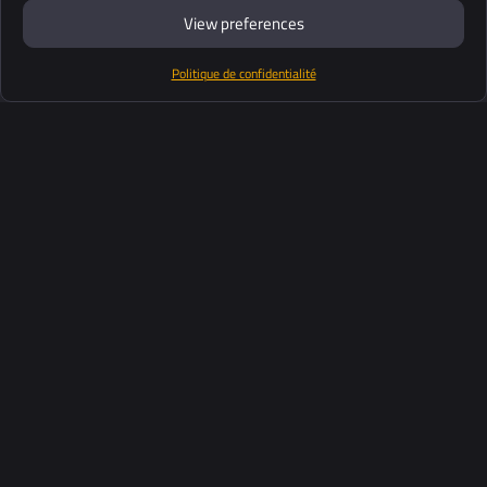
View preferences
Politique de confidentialité
Produits
Suite logiciel
Support
Clients
Ressources
Industries