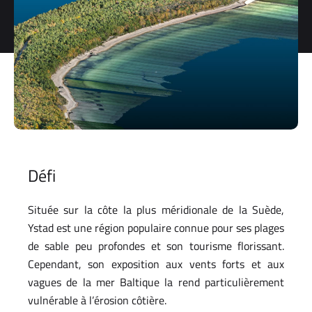
storage and
processing
of my
personal
data.
*
You can
unsubscribe
at any time.
For more
information,
Défi
see our
Privacy Policy
.
Située sur la côte la plus méridionale de la Suède,
Ystad est une région populaire connue pour ses plages
de sable peu profondes et son tourisme florissant.
Cependant, son exposition aux vents forts et aux
vagues de la mer Baltique la rend particulièrement
vulnérable à l’érosion côtière.