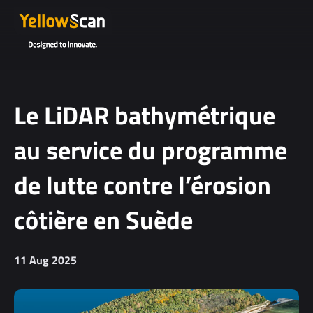
Project
details or
questions
(optional)
Le LiDAR bathymétrique
au service du programme
de lutte contre l’érosion
côtière en Suède
I agree to
receive
11 Aug 2025
YellowScan's
newsletter.
I agree to the