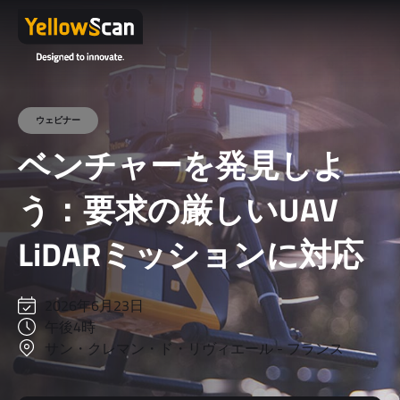
ウェビナー
ベンチャーを発見しよ
う：要求の厳しいUAV
LiDARミッションに対応
2026年6月23日
午後4時
サン・クレマン・ド・リヴィエール - フランス