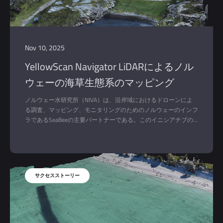
Nov 10, 2025
YellowScan Navigator LiDARによるノル
ウェーの海草生態系のマッピング
ノルウェー水研究所（NIVA）は、沿岸域におけるドローンによ
る調査、マッピング、モニタリングのためのノルウェーのインフ
ラであるSeaBeeの主要パートナーである。このイニシアチブの
一環として、NIVAは大量のCO₂を捕捉・貯蔵する海草生態系の研
究を目指した。その目的は、どれだけの炭素が貯蔵されているか
を調査し、これらの重要な水中沿岸生息地に対する気候や人間の
影響の影響をよりよく理解することであった。