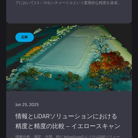
アにおいて2.5～10センチメートルという驚異的な精度を達成し
ます。この精度は、地質学から都市計画まで、あらゆる種類のア
プリケーションに役立つ詳細な3D点群を作成するためのデータ
取得に最適な方法です。
Jun 25, 2025
情報とLiDARソリューションにおける
精度と精度の比較 – イエロースキャン
情報分析、測定、分類、特にYellowScanのようなLiDARソリュー