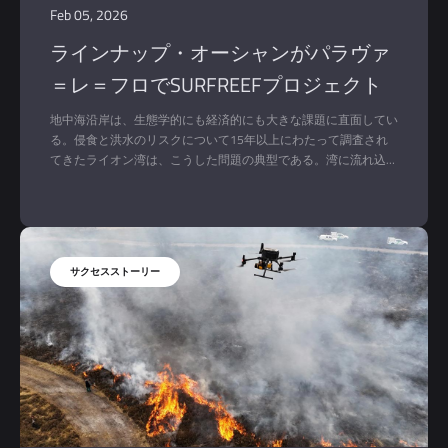
Feb 05, 2026
ラインナップ・オーシャンがパラヴァ
＝レ＝フロでSURFREEFプロジェクト
– 最初の一歩
地中海沿岸は、生態学的にも経済的にも大きな課題に直面してい
る。侵食と洪水のリスクについて15年以上にわたって調査され
てきたライオン湾は、こうした問題の典型である。湾に流れ込む
ローヌ川を含む河川からの土砂供給が減少したことで、海岸浸食
が激化し、この問題は気候変動によってさらに悪化している。