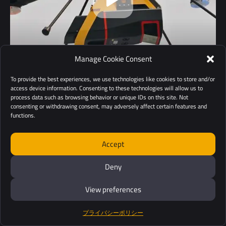
Manage Cookie Consent
Oct 17, 2024
To provide the best experiences, we use technologies like cookies to store and/or
TUNDRA 2 x イエロースキャンLiDARボ
access device information. Consenting to these technologies will allow us to
process data such as browsing behavior or unique IDs on this site. Not
イジャー
consenting or withdrawing consent, may adversely affect certain features and
functions.
Accept
Deny
View preferences
プライバシーポリシー