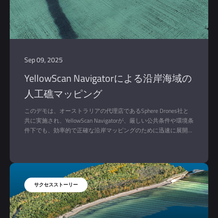
Sep 09, 2025
YellowScan Navigatorによる沿岸海域の
人工礁マッピング
このデモは、オーストラリアの代理店であるSphere Drones社と
共に実施され、YellowScan Navigatorが、厳しい公共条件や環境条
件下でも、効率的で正確な沿岸マッピングのために迅速に展開で
きることを実証することを目的としていた。このプロジェクトで
は、リアルタイムの操作性と水中物体の検知に重点を置き、ポー
トビーチの沖合〜200メートルに位置する人工リーフのモニタリ
ングに焦点を当てた。