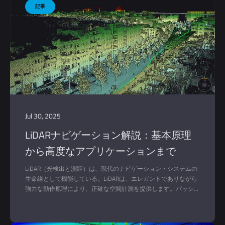
Jul 30, 2025
LiDARナビゲーション解説：基本原理
から高度なアプリケーションまで
LiDAR（光検出と測距）は、現代のナビゲーション・システムの
生命線として機能している。LiDARは、エレガントでありながら
強力な動作原理により、正確な空間計測を提供します。パッシ
ブ・センシング技術とは異なり、LiDARは物体に向けてレーザー
パルスを積極的に照射し、センサーに戻ってくる反射時間を測定
します。この飛行時間測定は、d = (c × Δt) / 2という式を使って