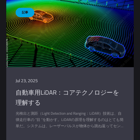
正確な距離を計算するのに役立ちます。
Jul 23, 2025
自動車用LiDAR：コアテクノロジーを
理解する
光検出と測距（Light Detection and Ranging：LiDAR）技術は、自
律走行車の "目 "を動かす。LiDARの原理を理解するのはとても簡
単だ。システムは、レーザーパルスが物体から跳ね返ってセンサ
ーに戻ってくるまでの時間を測定する。このシンプルなコンセプ
トは、約0.1度の空間分解能という非常に高い精度で詳細な3Dマ