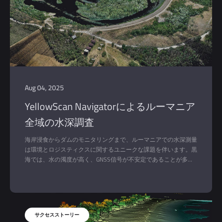
Aug 04, 2025
YellowScan Navigatorによるルーマニア
全域の水深調査
海岸浸食からダムのモニタリングまで、ルーマニアでの水深測量
は環境とロジスティクスに関するユニークな課題を伴います。黒
海では、水の濁度が高く、GNSS信号が不安定であることが多い
ため、従来の水深測定ツールの精度が低下します。河川やダムの
ような内陸部では、強い流れ、急な堤防、アクセス制限など、独
自の複雑な問題が発生します。