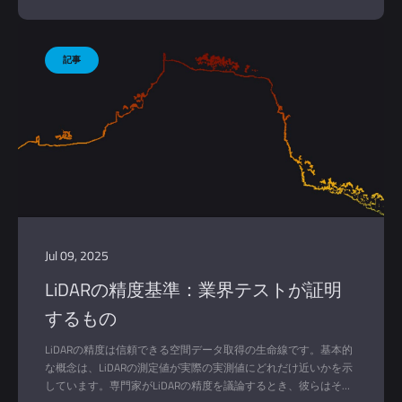
ップを作成する。
Jul 09, 2025
LiDARの精度基準：業界テストが証明
するもの
LiDARの精度は信頼できる空間データ取得の生命線です。基本的
な概念は、LiDARの測定値が実際の実測値にどれだけ近いかを示
しています。専門家がLiDARの精度を議論するとき、彼らはそれ