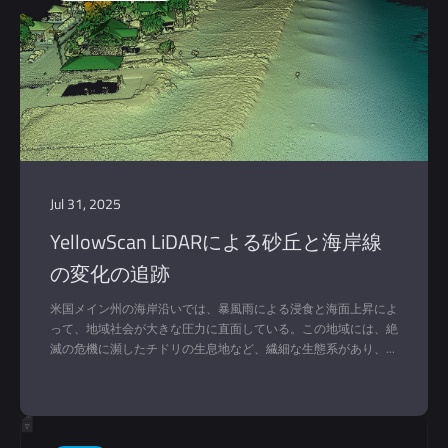
Jul 31, 2025
YellowScan LiDARによる砂丘と海岸線
の変化の追跡
米国メイン州の海岸沿いでは、暴風雨による浸食と海面上昇によ
って、地域社会が大きな圧力に直面している。この地域には、絶
滅の危機に瀕したチドリの生息地など、繊細な生態系があり、経
済は観光業と沿岸環境の健全性の両方に大きく依存している。