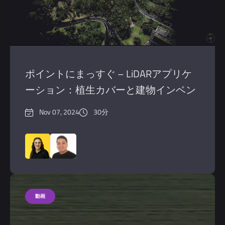
ポイントにまっすぐ – LiDARアプリケ
ーション：植生カバーと建物インベン
トリの検証
Nov 07, 2024
30分