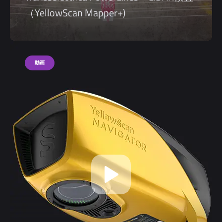
（YellowScan Mapper+)