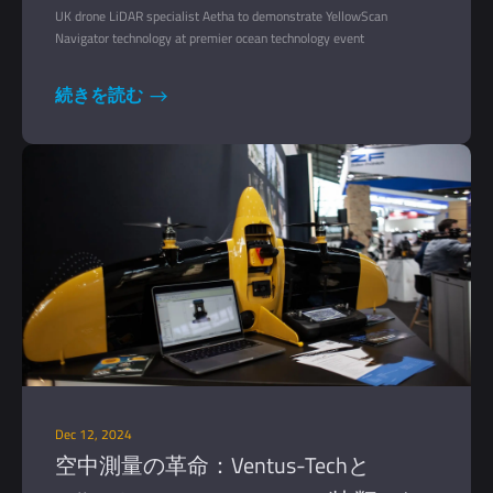
Solutions at Ocean Business 2025
UK drone LiDAR specialist Aetha to demonstrate YellowScan
Navigator technology at premier ocean technology event
続きを読む
Dec 12, 2024
空中測量の革命：Ventus-Techと