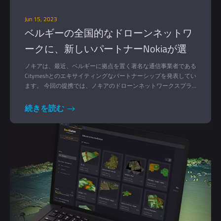
Jun 15, 2023
ベルギーの全国的なドローンネットワ
ークに、新しいパートナーNokiaが選
ばれました。
ノキアは、最近、ベルギーに拠点を置く著名な通信事業者である
Citymeshとのエキサイティングなパートナーシップを発表してい
ます。 今回の提携では、ノキアのドローンネットワークスプラ
ットフォームから最新鋭のドローン・イン・ア・ボックス
（DiaB）を70台導入します。
続きを読む