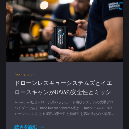
Dec 18, 2025
ドローンレスキューシステムズとイエ
ロースキャンがUAVの安全性とミッシ
ョンの信頼性を高めるために提携
YellowScan社とドローン用パラシュート回収システムの大手プロ
バイダーであるDrone Rescue Systems社は、UAVベースのLiDAR
ミッションにおける運用の安全性と信頼性を高めるための協業を
発表した。
続きを読む