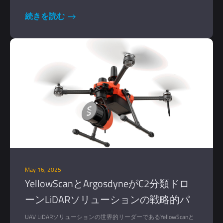
続きを読む
May 16, 2025
YellowScanとArgosdyneがC2分類ドロ
ーンLiDARソリューションの戦略的パ
ートナーシップを発表
UAV LiDARソリューションの世界的リーダーであるYellowScanと