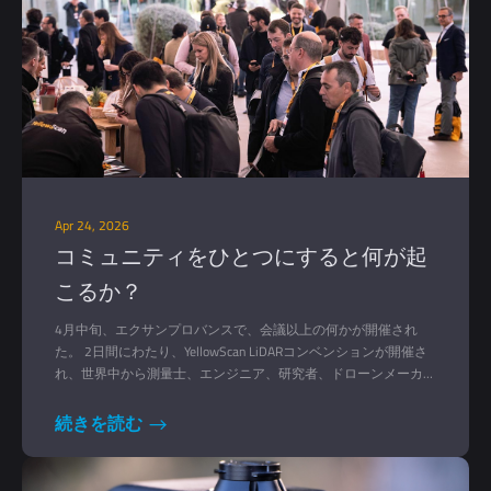
Apr 24, 2026
コミュニティをひとつにすると何が起
こるか？
4月中旬、エクサンプロバンスで、会議以上の何かが開催され
た。 2日間にわたり、YellowScan LiDARコンベンションが開催さ
れ、世界中から測量士、エンジニア、研究者、ドローンメーカ
ー、パートナーなど120人以上が集まった。様々な役割、様々な
視点、しかし、現実世界におけるLiDARという一つのものへの共
続きを読む
通のつながり。