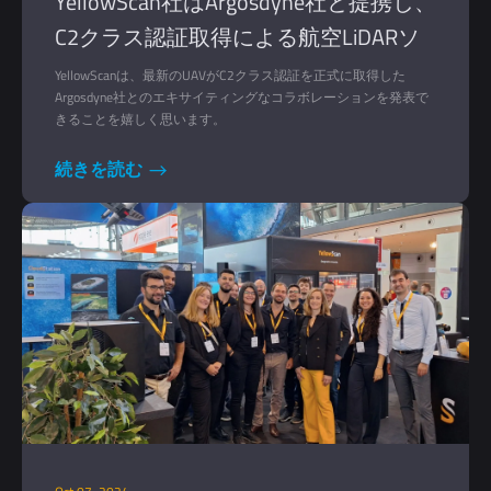
YellowScan社はArgosdyne社と提携し、
C2クラス認証取得による航空LiDARソ
リューションの充実を図ります。
YellowScanは、最新のUAVがC2クラス認証を正式に取得した
Argosdyne社とのエキサイティングなコラボレーションを発表で
きることを嬉しく思います。
続きを読む