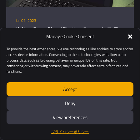
Jun 01, 2023
YellowScan CloudStationのエコシステ
Manage Cookie Consent
ムの中でゲームチェンジャーとなる新
しいPOSPacの統合
To provide the best experiences, we use technologies like cookies to store and/or
YellowScanは、POSPacを自社開発のソフトウェア「YellowScan
access device information. Consenting to these technologies will allow us to
CloudStation」にシームレスに統合したことを発表します。
process data such as browsing behavior or unique IDs on this site. Not
consenting or withdrawing consent, may adversely affect certain features and
functions.
続きを読む
Accept
Deny
View preferences
プライバシーポリシー