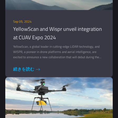
Sep 05, 2024
YellowScan and Wispr unveil integration
at CUAV Expo 2024
YellowScan, a global leader in cutting-edge LiDAR technology, and
WISPR, a pioneer in drone platforms and aerial intelligence, are
excited to announce a new collaboration that will debut during the
Commercial UAV Expo (CUAV) 2024 in Las Vegas.
続きを読む