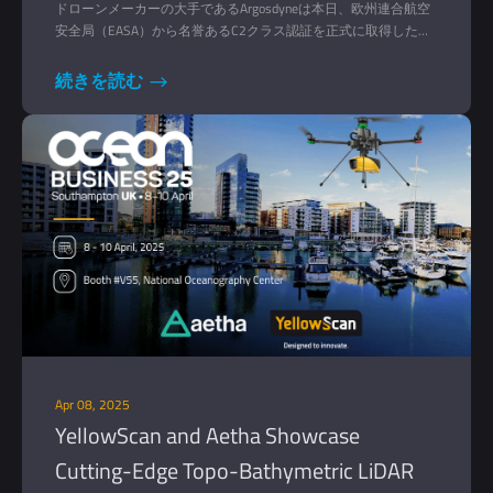
ドローンメーカーの大手であるArgosdyneは本日、欧州連合航空
安全局（EASA）から名誉あるC2クラス認証を正式に取得した
EasyMapperドローンソリューションを中心とする戦略的パート
ナーシップを発表した。
続きを読む
Apr 08, 2025
YellowScan and Aetha Showcase
Cutting-Edge Topo-Bathymetric LiDAR