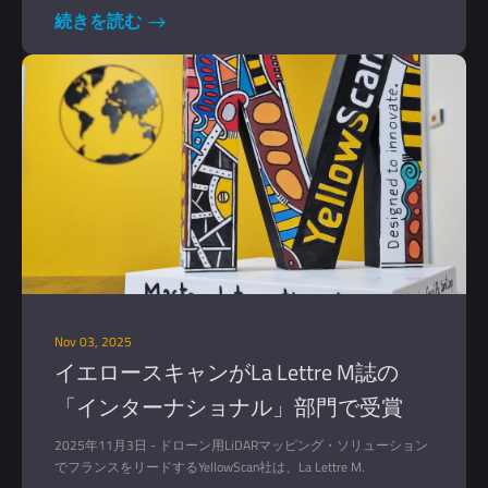
ーターは、2025年11月15日と16日に「海事産業の戦略的セクタ
続きを読む
ー」部門で展示された。9,000人近い来場者がこの展示会を見学
した。
Nov 03, 2025
イエロースキャンがLa Lettre M誌の
「インターナショナル」部門で受賞
2025年11月3日 - ドローン用LiDARマッピング・ソリューション
でフランスをリードするYellowScan社は、La Lettre M.