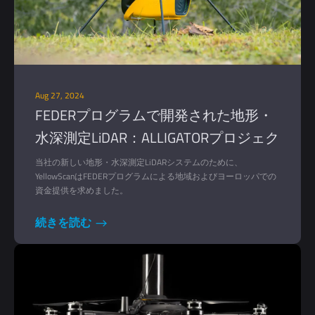
Aug 27, 2024
FEDERプログラムで開発された地形・
水深測定LiDAR：ALLIGATORプロジェク
ト
当社の新しい地形・水深測定LiDARシステムのために、
YellowScanはFEDERプログラムによる地域およびヨーロッパでの
資金提供を求めました。
続きを読む