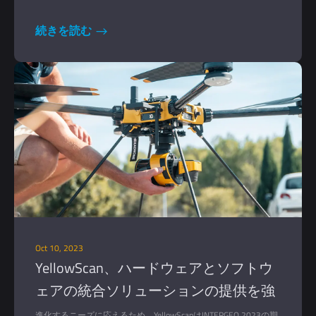
続きを読む
Oct 10, 2023
YellowScan、ハードウェアとソフトウ
ェアの統合ソリューションの提供を強
化
進化するニーズに応えるため、YellowScanはINTERGEO 2023の期