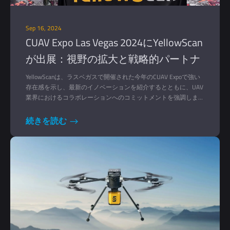
Sep 16, 2024
CUAV Expo Las Vegas 2024にYellowScan
が出展：視野の拡大と戦略的パートナ
ーシップの構築
YellowScanは、ラスベガスで開催された今年のCUAV Expoで強い
存在感を示し、最新のイノベーションを紹介するとともに、UAV
業界におけるコラボレーションへのコミットメントを強調しまし
た。 無人航空機（UAV）技術のトッププレーヤーが集まること
で知られるこのイベントは、私たちのエコシステムをアピールす
続きを読む
る絶好の場だった。