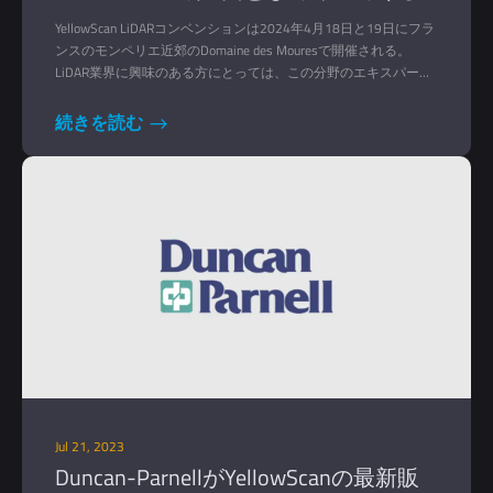
YellowScan LiDARコンベンションは2024年4月18日と19日にフラ
ンスのモンペリエ近郊のDomaine des Mouresで開催される。
LiDAR業界に興味のある方にとっては、この分野のエキスパート
と経験を共有し、同業者からフィードバックを受け、LiDARユー
ザーやYellowScanチームから刺激を受ける絶好の機会です。
続きを読む
Jul 21, 2023
Duncan-ParnellがYellowScanの最新販