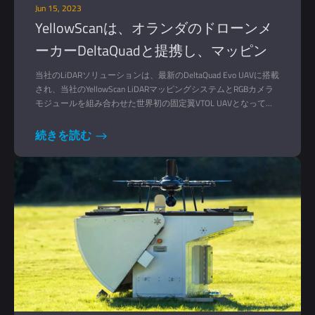
Jun 15, 2023
YellowScanは、オランダのドローンメ
ーカーDeltaQuadと提携し、マッピン
グの世界に革命を起こします
当社のLiDARソリューションは、最新のDeltaQuad Evo UAVに搭載
され、当社のYellowScan LiDARマッピングシステムとRGBカメラ
モジュールを組み合わせた世界初の固定翼VTOL UAVとなってい
ます。
続きを読む