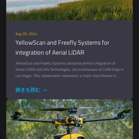
Aug 28, 2024
YellowScan and Freefly Systems for
integration of Aerial LiDAR
YellowScan and Freefly Systems announce perfect integration of
Aerial LiDAR and UAV Technologies, set to showcase at CUAV Expo in
Las Vegas. This collaboration represents a major step forward in
YellowScan's commitment to offering our customers a diverse range
of UAV manufacturers.
続きを読む