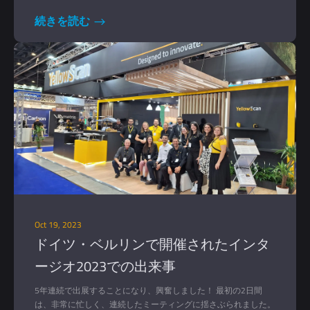
発展させ、多様な利害関係者に知識を広めることに尽力してい
る。
続きを読む
Oct 19, 2023
ドイツ・ベルリンで開催されたインタ
ージオ2023での出来事
5年連続で出展することになり、興奮しました！ 最初の2日間
は、非常に忙しく、連続したミーティングに揺さぶられました。