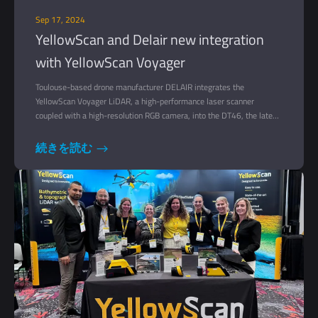
Sep 17, 2024
YellowScan and Delair new integration
with YellowScan Voyager
Toulouse-based drone manufacturer DELAIR integrates the
YellowScan Voyager LiDAR, a high-performance laser scanner
coupled with a high-resolution RGB camera, into the DT46, the latest
model of its drone range, developed by Montpellier-based SME
YellowScan.
続きを読む