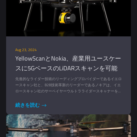
Aug 23, 2024
YellowScanとNokia、産業用ユースケー
スに5GベースのLiDARスキャンを可能
にする戦略的パートナーシップを発表
先進的なライダー技術のリーディングプロバイダーであるイエロ
ースキャン社と、B2B技術革新のリーダーであるノキアは、イエ
ロースキャン社のサーベイヤーウルトラライダースキャナーをノ
キアのドローンネットワークスソリューションに統合すること
で、産業オペレーションに革命を起こすことを目的とした戦略的
続きを読む
パートナーシップを発表します。