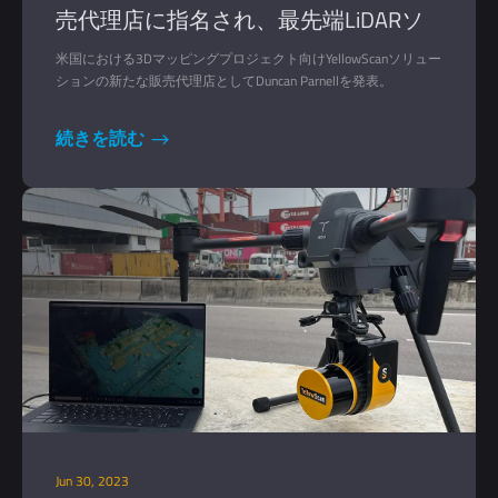
売代理店に指名され、最先端LiDARソ
リューションへのアクセスが拡大
米国における3Dマッピングプロジェクト向けYellowScanソリュー
ションの新たな販売代理店としてDuncan Parnellを発表。
続きを読む
Jun 30, 2023