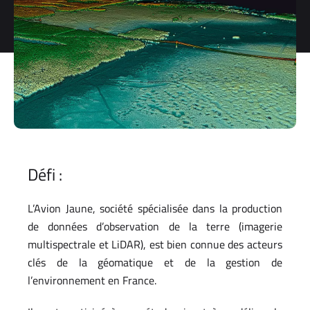
storage and
processing
of my
personal
data.
*
You can
unsubscribe
at any time.
For more
information,
Défi :
see our
Privacy Policy
.
L’Avion Jaune, société spécialisée dans la production
de données d’observation de la terre (imagerie
multispectrale et LiDAR), est bien connue des acteurs
clés de la géomatique et de la gestion de
l’environnement en France.