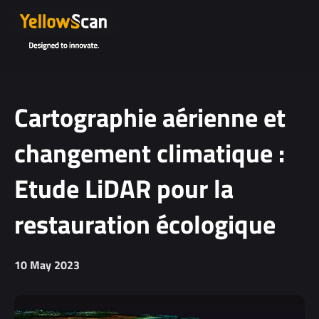
Project
details or
questions
(optional)
Cartographie aérienne et
changement climatique :
Etude LiDAR pour la
restauration écologique
I agree to
receive
10 May 2023
YellowScan's
newsletter.
I agree to the