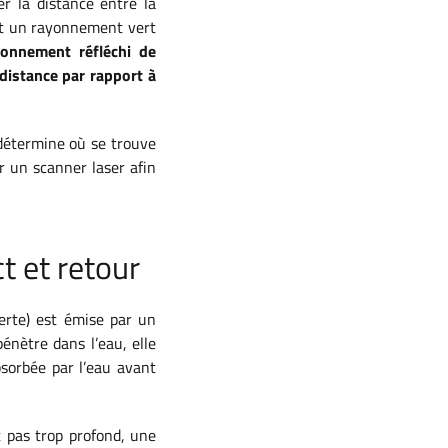
r la distance entre la
met un rayonnement vert
ayonnement réfléchi de
 distance par rapport à
 détermine où se trouve
r un scanner laser afin
ct et retour
erte) est émise par un
énètre dans l’eau, elle
bsorbée par l’eau avant
t pas trop profond, une