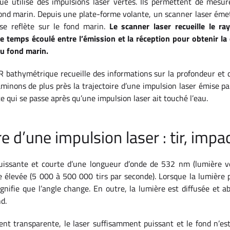
e utilise des impulsions laser vertes. Ils permettent de mesure
 fond marin. Depuis une plate-forme volante, un scanner laser é
 se reflète sur le fond marin.
Le scanner laser recueille le r
 le temps écoulé entre l’émission et la réception pour obtenir la
au fond marin.
AR bathymétrique recueille des informations sur la profondeur et
xaminons de plus près la trajectoire d’une impulsion laser émise pa
 qui se passe après qu’une impulsion laser ait touché l’eau.
re d’une impulsion laser : tir, impa
uissante et courte d’une longueur d’onde de 532 nm (lumière v
élevée (5 000 à 500 000 tirs par seconde). Lorsque la lumière p
signifie que l’angle change. En outre, la lumière est diffusée et a
d.
ent transparente, le laser suffisamment puissant et le fond n’es