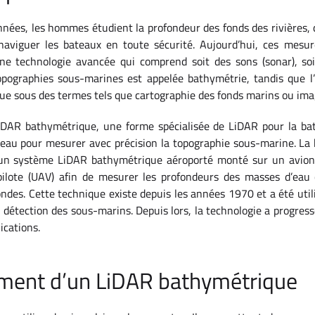
années, les hommes étudient la profondeur des fonds des rivières,
 naviguer les bateaux en toute sécurité. Aujourd’hui, ces mesu
’une technologie avancée qui comprend soit des sons (sonar), soi
topographies sous-marines est appelée bathymétrie, tandis que l
e sous des termes tels que cartographie des fonds marins ou ima
LiDAR bathymétrique, une forme spécialisée de LiDAR pour la bat
’eau pour mesurer avec précision la topographie sous-marine. La
 d’un système LiDAR bathymétrique aéroporté monté sur un avion
pilote (UAV) afin de mesurer les profondeurs des masses d’eau c
ndes. Cette technique existe depuis les années 1970 et a été utili
a détection des sous-marins. Depuis lors, la technologie a progress
ications.
ment d’un LiDAR bathymétrique