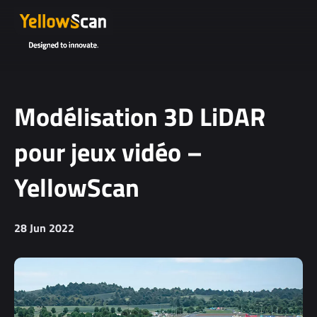
Project
details or
questions
(optional)
Modélisation 3D LiDAR
pour jeux vidéo –
YellowScan
28 Jun 2022
I agree to
receive
YellowScan's
newsletter.
I agree to the