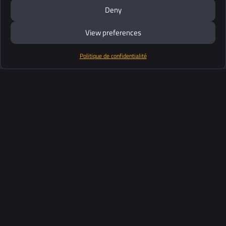
Deny
View preferences
Politique de confidentialité
Produits
Suite logiciel
Support
Clients
Ressources