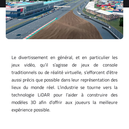
storage and
processing
of my
personal
data.
*
You can
unsubscribe
at any time.
For more
Le divertissement en général, et en particulier les
information,
jeux vidéo, qu’il s’agisse de jeux de console
see our
traditionnels ou de réalité virtuelle, s’efforcent d’être
Privacy Policy
.
aussi précis que possible dans leur représentation des
lieux du monde réel. L’industrie se tourne vers la
technologie LiDAR pour l’aider à construire des
modèles 3D afin d’offrir aux joueurs la meilleure
expérience possible.