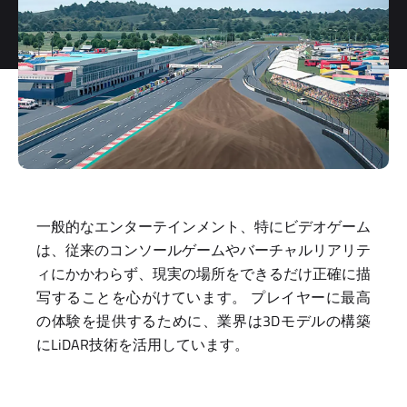
storage and
processing
of my
personal
data.
*
You can
unsubscribe
at any time.
For more
information,
see our
一般的なエンターテインメント、特にビデオゲーム
Privacy Policy
.
は、従来のコンソールゲームやバーチャルリアリテ
ィにかかわらず、現実の場所をできるだけ正確に描
写することを心がけています。 プレイヤーに最高
の体験を提供するために、業界は3Dモデルの構築
にLiDAR技術を活用しています。