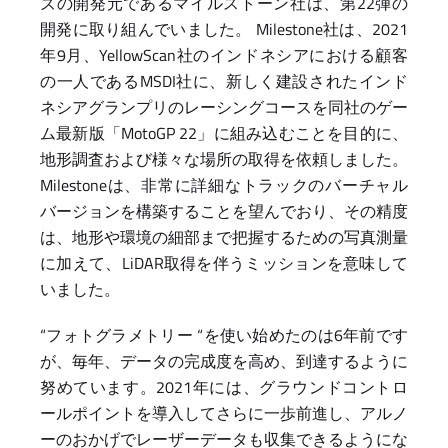
ズの開発元であるマイルストーン社は、第22弾の
開発に取り組んでいました。 Milestone社は、2021
年9月、YellowScan社のインドネシアにおける顧客
の一人であるMSDI社に、新しく建設されたインド
ネシアグランプリのレーシングコースを同社のゲー
ム最新版「MotoGP 22」に組み込むことを目的に、
地形調査および様々な場所の取得を依頼しました。
Milestoneは、非常に詳細なトラックのバーチャル
バージョンを構築することを望んでおり、その精度
は、地形や環境の細部まで把握するための写真測量
に加えて、LiDAR取得を伴うミッションを意味して
いました。
“フォトグラメトリー “を使い始めたのは6年前です
が、毎年、データの完成度を高め、到達するように
努めています。2021年には、グラウンドコントロ
ールポイントを導入してさらに一歩前進し、アルノ
ーのおかげでレーザーデータも収集できるようにな