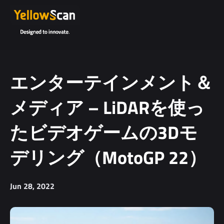
Project
details or
questions
(optional)
エンターテインメント＆
メディア – LiDARを使っ
たビデオゲームの3Dモ
デリング（MotoGP 22）
I agree to
receive
Jun 28, 2022
YellowScan's
newsletter.
I agree to the