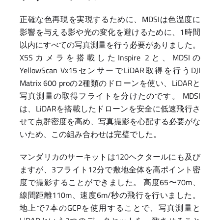
正確な色再現を実現するために、MDSIは色温度に
影響を与える影や光の変化を避けるために、1時間
以内にすべての写真測量を行う必要がありました。
X5Sカメラを搭載したInspire 2と、MDSIの
YellowScan Vx15センサーでLiDAR取得を行うDJI
Matrix 600 proの2種類のドローンを使い、LiDARと
写真測量の取得フライトを分けたのです。 MDSI
は、LiDARを搭載したドローンを安全に低速飛行さ
せて点群密度を高め、写真撮影を心配する必要がな
いため、この組み合わせは完璧でした。
マンダリカのサーキットは120ヘクタールにも及び
ますが、3フライト12分で敷地全体を高ポイント密
度で撮影することができました。 高度65〜70m、
線間距離110m、速度6m/秒の飛行を行いました。
地上で7本のGCPを使用することで、写真測量と