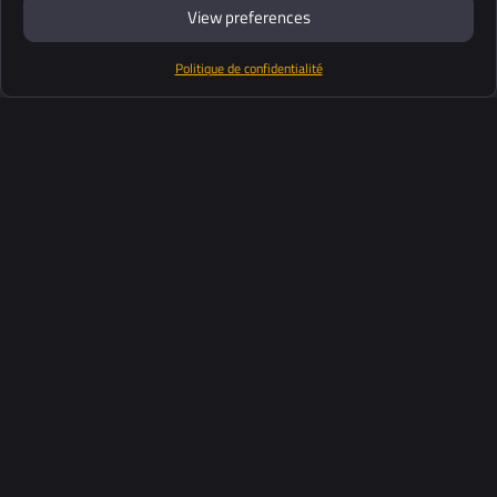
View preferences
Politique de confidentialité
Produits
Suite logiciel
Support
Clients
Ressources
Industries