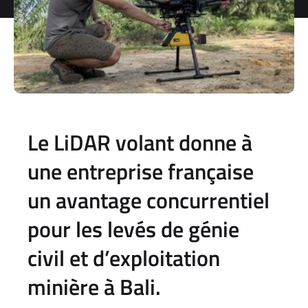
storage and
processing
of my
personal
data.
*
You can
unsubscribe
at any time.
Le LiDAR volant donne à
For more
information,
une entreprise française
see our
Privacy Policy
.
un avantage concurrentiel
pour les levés de génie
civil et d’exploitation
minière à Bali.