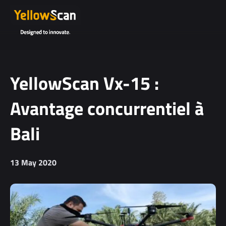
Project
details or
questions
(optional)
YellowScan Vx-15 :
Avantage concurrentiel à
Bali
13 May 2020
I agree to
receive
YellowScan's
newsletter.
I agree to the