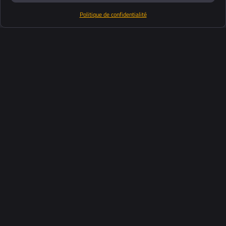
Politique de confidentialité
Produits
Suite logiciel
Support
Clients
Ressources
Industries
À propos