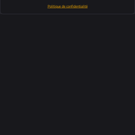
Politique de confidentialité
Produits
Suite logiciel
Support
Clients
Ressources
Industries
À propos