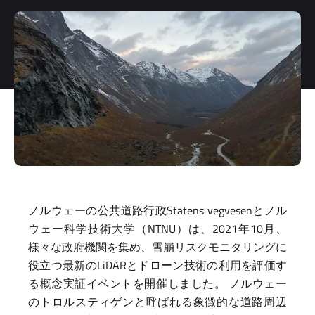
storage and
processing
of my
personal
data.
*
You can
unsubscribe
at any time.
For more
information,
see our
Privacy Policy
.
ノルウェーの公共道路行政Statens vegvesenとノル
ウェー科学技術大学（NTNU）は、2021年10月、
様々な政府機関を集め、雪崩リスクモニタリングに
役立つ最新のLiDARとドローン技術の利用を評価す
る概念実証イベントを開催しました。 ノルウェー
のトロルスティゲンと呼ばれる象徴的な道路周辺