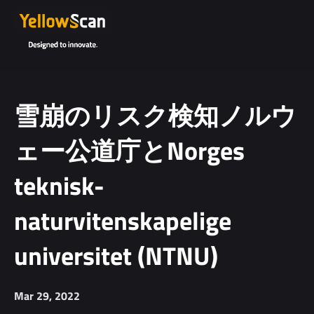
Project
details or
questions
(optional)
雪崩のリスク検知ノルウ
ェー公道庁とNorges
teknisk-
naturvitenskapelige
I agree to
universitet (NTNU)
receive
YellowScan's
newsletter.
Mar 29, 2022
I agree to the