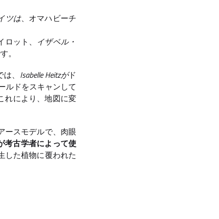
イツは
、オマハビーチ
ARパイロット、
イザベル・
です。
では、
Isabelle Heitzが
ド
ールドをスキャンして
。 これにより、地図に変
アアースモデルで、肉眼
ARが考古学者によって使
密生した植物に覆われた