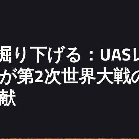
Yを掘り下げる：UA
が第2次世界大戦
献
ta.
*
tion, see our
Privacy Policy.