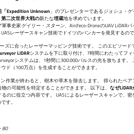
pedition Unknown
」のプレゼンターである
ジョシュ・ゲ
、
第二次世界大戦の
新たな
埋蔵
地を求めています。
ア軍事史家
ゲイリー・スターン
、Aird’eco-DroneのUAV LiD
、UASレーザースキャン技術でドイツのバンカーを発見するの
ーズに合ったレーザーマッピング技術です。 このエピソード
urveyor LiDAR
システムを下に取り付け、7時間にわたってフィ
urveyorシステムは、1秒間に300.000パルスの光を放ちます
ウド（100万点）を生成することができます。
ャン作業が終わると、樹木や草木を除去します。 得られたベ
造物の可能性を特定することができます。 以下は、
なぜLiD
するのに役立つ内容です。 UASによるレーザースキャンで、
のです。
！
BO