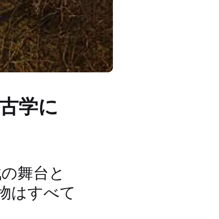
考古学に
戦の舞台と
設物はすべて