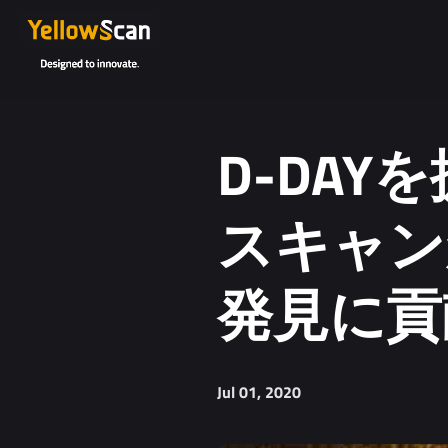
Project details or questions (optional)
D-DA
スキャン
発見に貢
I agree to receive YellowScan's newsletter.
I agree to the storage and processing of my personal da
You can unsubscribe at any time. For more informa
Jul 01, 2020