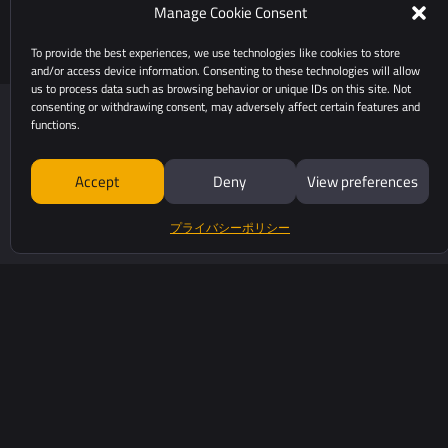
Manage Cookie Consent
To provide the best experiences, we use technologies like cookies to store
and/or access device information. Consenting to these technologies will allow
us to process data such as browsing behavior or unique IDs on this site. Not
consenting or withdrawing consent, may adversely affect certain features and
functions.
Accept
Deny
View preferences
プライバシーポリシー
525 Avenue Saint Sauveu
34980 Saint-Clément-De
yellowscan.com
+33 (0)4 11 93 14 00
お問い合わせ