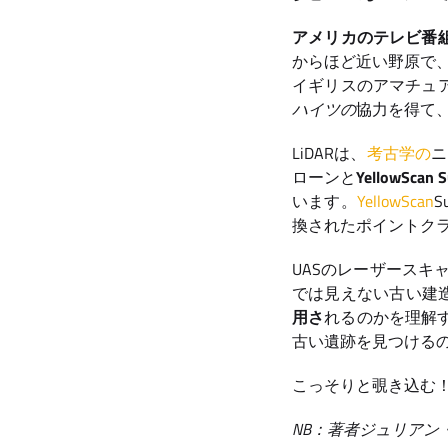
アメリカのテレビ番組「Ex
からほど近い野原で
イギリスのアマチュ
ハイツの
協力を得て
LiDARは、
考古学の
ニ
ローンと
YellowScan S
います。
YellowScan
S
換されたポイントクラ
UASのレーザースキ
では見えない古い建
用さ
れるのかを理解
古い遺跡を見つける
こっそりと覗き込む
NB：著者ジュリアン・