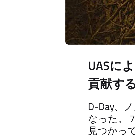
UASに
貢献す
D-Day
なった。 
見つかっ