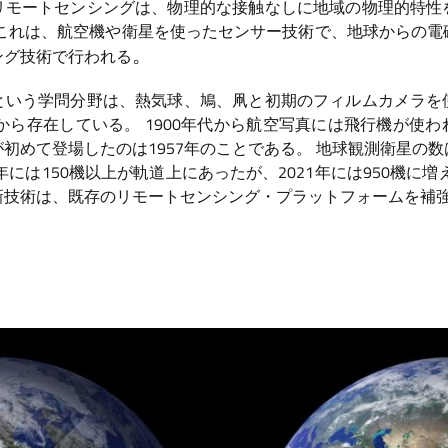
リモートセンシングは、物理的な接触なしに地域の物理的特性
 これは、航空機や衛星を使ったセンサー技術で、地球からの電
。
ング技術で行われる
という学問分野は、熱気球、鳩、凧と初期のフィルムカメラを
頃から存在している。 1900年代から航空写真には飛行機が使
初めて登場したのは1957年のことである。 地球観測衛星の
年には150機以上が軌道上にあったが、2021年には950機に
新技術は、既存のリモートセンシング・プラットフォームを補