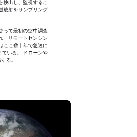
を検出し、監視するこ
磁放射をサンプリング
使って最初の空中調査
われ、リモートセンシン
数はここ数十年で急速に
増えている。 ドローンや
強する。