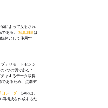
象物によって反射され
光である。
写真測量
は
触媒体として使用す
ィブ」リモートセンシ
ーの2つの例である：
プチャするデータ取得
源であるため、点群デ
開口レーダー
(SAR)は、
D再構成を作成するた