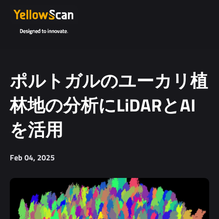
Project
details or
questions
(optional)
ポルトガルのユーカリ植
林地の分析にLiDARとAI
を活用
Feb 04, 2025
I agree to
receive
YellowScan's
newsletter.
I agree to the