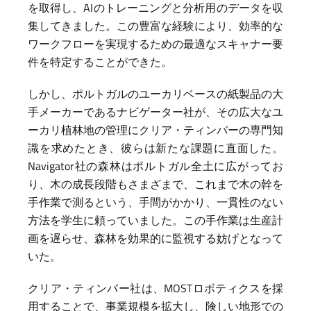
を取得し、AIのトレーニングと分析用のデータを収
集してきました。この豊富な経験により、効率的な
ワークフローを実現するための最適なスキャナー要
件を特定することができた。
しかし、ポルトガルのユーカリベースの紙製品の大
手メーカーであるナビゲーター社が、その広大なユ
ーカリ植林地の管理にクリア・ティンバーの専門知
識を求めたとき、彼らは新たな課題に直面した。
Navigator社の森林はポルトガル全土に広がってお
り、木の成長段階もさまざまで、これまで木の幹を
手作業で測るという、手間がかかり、一貫性のない
方法を学生に頼っていました。この手作業は生産計
画を遅らせ、森林を効果的に監視する妨げとなって
いた。
クリア・ティンバー社は、MOSTロボティクスを採
用することで、事業規模を拡大し、険しい地形での