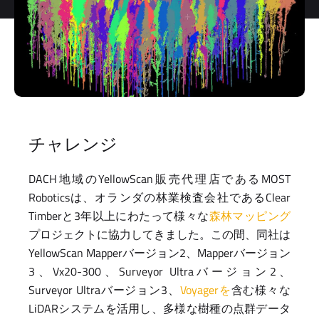
storage and
processing
of my
personal
data.
*
You can
unsubscribe
at any time.
チャレンジ
For more
information,
see our
DACH地域のYellowScan販売代理店であるMOST
Privacy Policy
.
Roboticsは、オランダの林業検査会社であるClear
Timberと3年以上にわたって様々な
森林マッピング
プロジェクトに協力してきました。この間、同社は
YellowScan Mapperバージョン2、Mapperバージョン
3、Vx20-300、Surveyor Ultraバージョン2、
Surveyor Ultraバージョン3、
Voyagerを
含む様々な
LiDARシステムを活用し、多様な樹種の点群データ