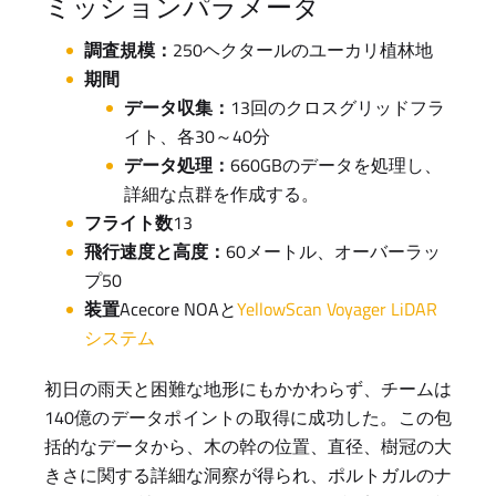
ミッションパラメータ
調査規模：
250ヘクタールのユーカリ植林地
期間
データ収集：
13回のクロスグリッドフラ
イト、各30～40分
データ処理：
660GBのデータを処理し、
詳細な点群を作成する。
フライト数
13
飛行速度と高度：
60メートル、オーバーラッ
プ50
装置
Acecore NOAと
YellowScan Voyager LiDAR
システム
初日の雨天と困難な地形にもかかわらず、チームは
140億のデータポイントの取得に成功した。この包
括的なデータから、木の幹の位置、直径、樹冠の大
きさに関する詳細な洞察が得られ、ポルトガルのナ