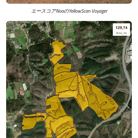
エースコアNoaのYellowScan Voyager