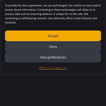
To provide the best experiences, we use technologies like cookies to store and/or
access device information. Consenting to these technologies will allow us to
process data such as browsing behavior or unique IDs on this site. Not
consenting or withdrawing consent, may adversely affect certain features and
functions.
Accept
Deny
View preferences
プライバシーポリシー
製品紹介
ソフトウェアスイート