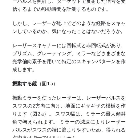
ーパルスを照射し、ターゲットで反射した信号を受
信するまでの移動時間を計測するものです。
しかし、レーザーが地上でどのような経路をスキャ
ンしているのか、気になったことはないだろうか。
レーザースキャナーには回転式と非回転式があり、
プリズム、グレーティング、ミラーなどさまざまな
光学偏向素子を用いて特定のスキャンパターンを作
成します。
振動する鏡
（図1.a）
振動ミラーを使ったレーザーは、レーザーパルスを
スワスの2方向に向け、地面にギザギザの模様を作
ります（図2.a）。 スワス幅は、ミラーの最大傾斜
角で与えられます。 ミラーの減速によりレーザー
パルスがスワスの端に溜まりやすいため、得られる
点密度は均一ではありません。