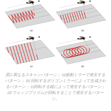
図2-異なるスキャンパターン； (a)振動ミラーで発生する
パターン； (b) 回転するポリゴンミラーによって生成され
るパターン； (c)回転する鏡によって発生するパターン；
(d) ウェッジプリズムが回転することで発生するパター
ン。