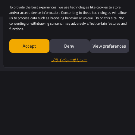
To provide the best experiences, we use technologies like cookies to store
and/or access device information. Consenting to these technologies will allow
us to process data such as browsing behavior or unique IDs on this site. Not
consenting or withdrawing consent, may adversely affect certain features and
functions.
Accept
Deny
View preferences
プライバシーポリシー
525 Avenue Saint Sauveu
34980 Saint-Clément-De
yellowscan.com
+33 (0)4 11 93 14 00
お問い合わせ