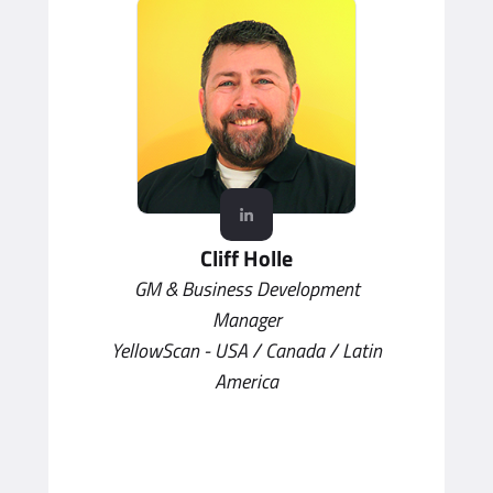
Cliff Holle
GM & Business Development
Manager
YellowScan - USA / Canada / Latin
America