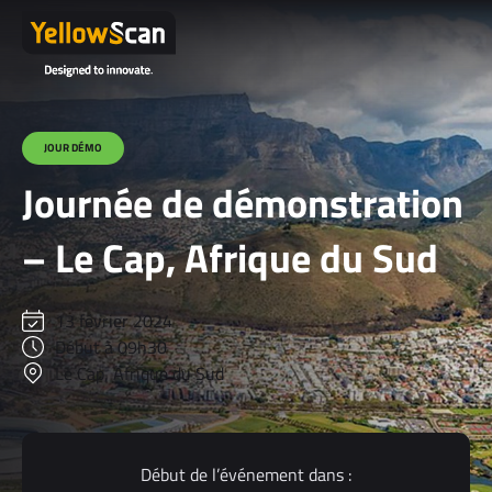
JOUR DÉMO
Journée de démonstration
– Le Cap, Afrique du Sud
13 février 2024
Début à 09h30
Le Cap, Afrique du Sud
Début de l’événement dans :