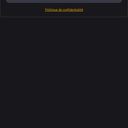
Politique de confidentialité
Produits
Suite logiciel
Support
Clients
Ressources
Industries
À propos