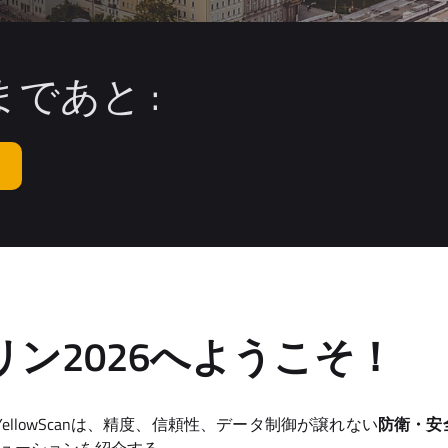
であと :
ルリン2026へようこそ！
YellowScanは、精度、信頼性、データ制御が譲れない
防衛・安