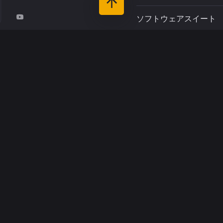
ソフトウェアスイート
r du Pin
サポート
-Rivière
お客さま
リソース
インダストリーズ
について
COPYRIGHT 2020-2026 YELLOWSCAN
/
LEGAL MENTIONS
/
PRIVACY POLICY
Design by D.BEAUD & A. LAFONT