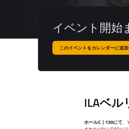
イベント開始ま
このイベントをカレンダーに追加
ILAベ
ホールC｜130にて
、