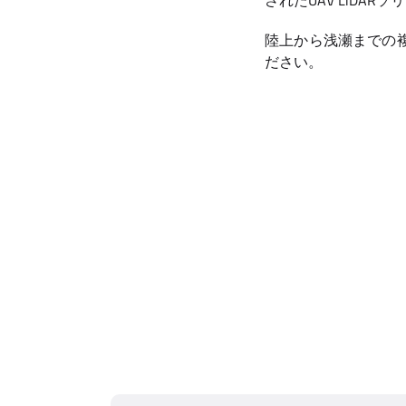
されたUAV LiDA
陸上から浅瀬までの
ださい。