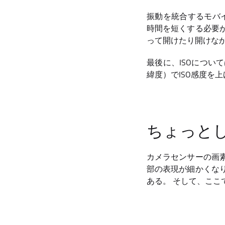
振動を統合するモバイ
時間を短くする必要
って開けたり開けな
最後に、ISOについ
緯度）でISO感度を
ちょっと
カメラセンサーの画
部の表現が細かくな
ある。 そして、こ