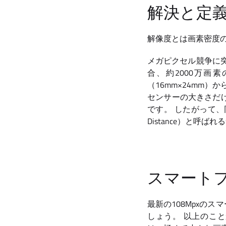
解決と定義
解像度とは画素密度
メガピクセル競争に
合、約2000万画
（16mm×24mm）
センサーの大きさだ
です。 したがって、同
Distance）と呼
スマート
最新の108Mpxの
しょう。 以上のこと