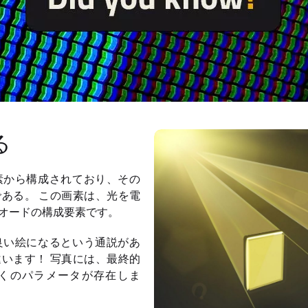
る
素から構成されており、その
ある。 この画素は、光を電
オードの構成要素です。
良い絵になるという通説があ
います！ 写真には、最終的
くのパラメータが存在しま