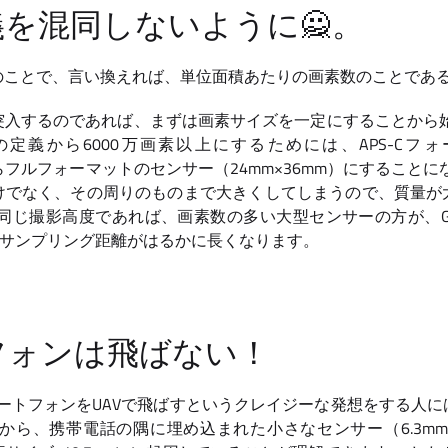
を混同しないように🙅。
のことで、言い換えれば、単位面積あたりの画素数のことであ
突入するのであれば、まずは画素サイズを一定にすることから始
素の定義から6000万画素以上にするためには、APS-Cフ
からフルフォーマットのセンサー（24mm×36mm）にすること
けでなく、その周りのものまで大きくしてしまうので、質量が
じ撮影高度であれば、画素数の多い大型センサーの方が、GSD（Gro
ばれるサンプリング距離がはるかに長くなります。
フォンは飛ばない！
スマートフォンをUAVで飛ばすというクレイジーな発想をする人
から、携帯電話の隅に埋め込まれた小さなセンサー（6.3mm×