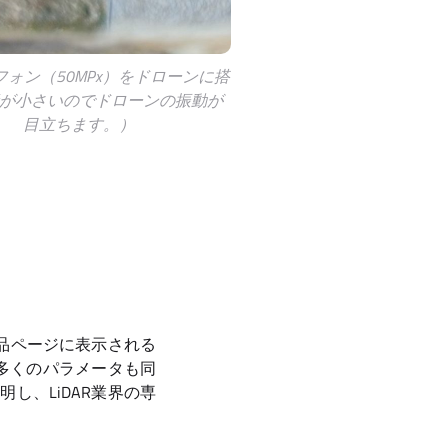
フォン（50MPx）をドローンに搭
が小さいのでドローンの振動が
目立ちます。）
品ページに表示される
の多くのパラメータも同
し、LiDAR業界の専