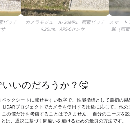
画素ピッチ
カメラモジュール 20MPx、画素ピッチ
スマート
ンサー
4.25um、APS-Cセンサー
載（画素
いいのだろうか？🤔
スペックシートに載せやすい数字で、性能指標として最初の製
、LiDARプロジェクトでカメラを使用する用途に応じて、他
この値だけを考慮することはできません。 自分のニーズを説明
ことは、通説に基づく間違いを避けるための最良の方法です。