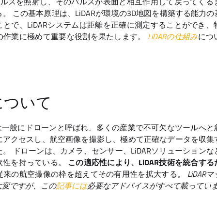
ーパルスを照射し、そのパルスが表面と相互作用して戻ってく
。 この基本原理は、LiDARが環境の3D地図を構築する能力
とで、LiDARシステムは距離を正確に測定することができ
の作業に極めて重要な役割を果たします。
LiDARの仕組み
につ
について
は一般にドローンと呼ばれ、多くの産業で不可欠なツールへと
にアクセスし、航空画像を撮影し、極めて正確なデータを収集
。 ドローンは、カメラ、センサー、LiDARソリューション
軟性を持っている。
この適応性により、LiDAR技術を統合す
従来の航空撮像の枠を超えてその有用性を拡大する。
LiDA
大変ですが、この
記事には
必要なアドバイスがすべて載ってい