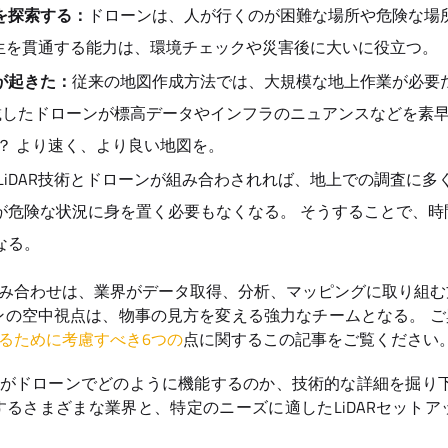
を探索する：
ドローンは、人が行くのが困難な場所や危険な場
の植生を貫通する能力は、環境チェックや災害後に大いに役立つ。
が起きた：
従来の地図作成方法では、大規模な地上作業が必要だ
を搭載したドローンが標高データやインフラのニュアンスなどを素
？ より速く、より良い地図を。
LiDAR技術とドローンが組み合わされれば、地上での調査に多
が危険な状況に身を置く必要もなくなる。 そうすることで、時
なる。
の組み合わせは、業界がデータ取得、分析、マッピングに取り組む方法
ンの空中視点は、物事の見方を変える強力なチームとなる。 ご
するために考慮すべき6つの
点に関するこの記事をご覧ください
ARがドローンでどのように機能するのか、技術的な詳細を掘り
るさまざまな業界と、特定のニーズに適したLiDARセット