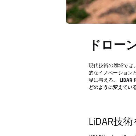
ドローン
現代技術の領域では、LiD
的なイノベーション
界に与える。
LiD
どのように変えてい
LiDAR技