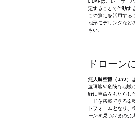
LiDARは、レーザ
定することで作動する
この測定を活用するこ
地形モデリングなど
さい。
ドローン
無人航空機（UAV
）
遠隔地や危険な地域
野に革命をもたらした
ードを搭載できる柔
トフォームと
なり、
ーンを見つけるのは