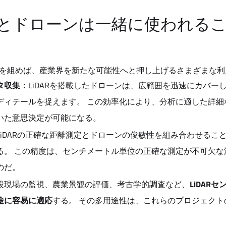
ARとドローンは一緒に使われる
と手を組めば、産業界を新たな可能性へと押し上げるさまざまな
タ収集：
LiDARを搭載したドローンは、広範囲を迅速にカバー
ディテールを捉えます。 この効率化により、分析に適した詳細
いた意思決定が可能になる。
LiDARの正確な距離測定とドローンの俊敏性を組み合わせるこ
る。 この精度は、センチメートル単位の正確な測定が不可欠な
のだ。
設現場の監視、農業景観の評価、考古学的調査など、
LiDAR
途に容易に適応
する。 その多用途性は、これらのプロジェクト