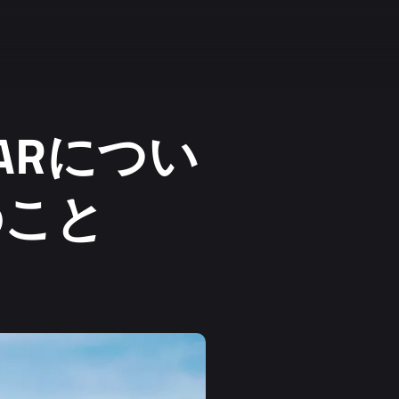
DARについ
のこと