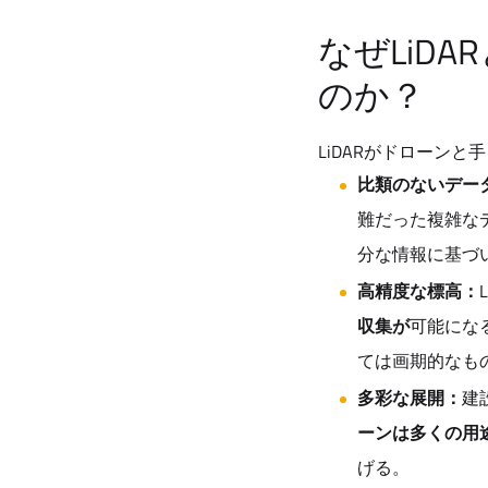
なぜLiD
のか？
LiDARがドローン
比類のないデー
難だった複雑な
分な情報に基づ
高精度な標高：
収集が
可能にな
ては画期的なも
多彩な展開：
建
ーンは多くの用
げる。