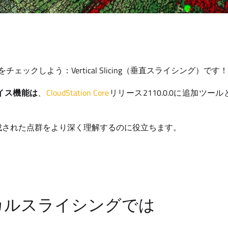
新機能をチェックしよう：Vertical Slicing（垂直スライシング）です！
イス機能は
、
CloudStation Core
リリース2110.0.0に追加ツ
成された点群をより深く理解するのに役立ちます。
カルスライシングでは