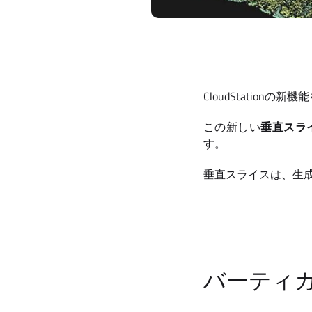
CloudStationの
この新しい
垂直スラ
す。
垂直スライスは、生
バーティ