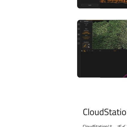
CloudSta
CloudStatio