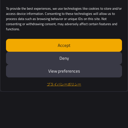
To provide the best experiences, we use technologies like cookies to store and/or
access device information. Consenting to these technologies will allow us to
process data such as browsing behavior or unique IDs on this site. Not
consenting or withdrawing consent, may adversely affect certain features and
functions.
Accept
Deny
View preferences
プライバシーポリシー
製品紹介
ソフトウェアスイート