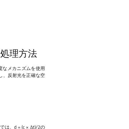
と処理方法
高度なメカニズムを使用
し、反射光を正確な空
 = (c × Δt)/2の