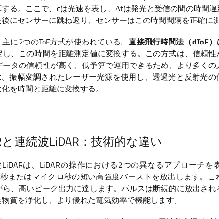
する。ここで、cは光速を表し、Δtは発光と受信の間の時間
た後にセンサーに跳ね返り、センサーはこの時間間隔を正確に
主に2つのToF方式が使われている。
直接飛行時間法（dToF）
定し、この時間を距離測定値に変換する。この方式は、信頼性
データの信頼性が高く、低予算で運用できるため、より多くの
は
、振幅変調されたレーザー光源を使用し、透過光と反射光の
変化を時間と距離に変換する。
ARと連続波LiDAR：技術的な違い
続波LiDARは、LiDARの操作における2つの異なるアプローチ
ナノ秒またはマイクロ秒の短い高強度バーストを放出します。
がら、高いピーク出力に達します。パルスは断続的に放出され
染物質を浄化し、より優れた電気効率で機能します。