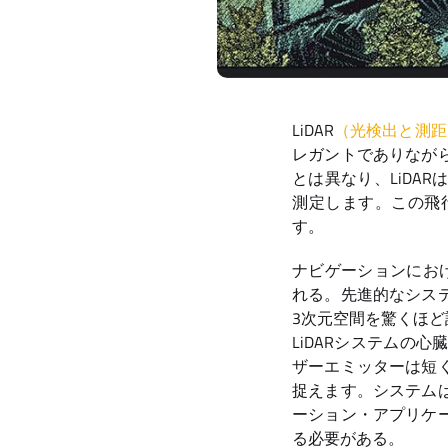
LiDAR
（光検出と測距
レガントでありなが
とは異なり、LiDA
測定します。この飛行時
す。
ナビゲーションにおけ
れる。先進的なシス
3次元空間を驚くほ
LiDARシステムの
ザーエミッターは短
捉えます。システム
ーション・アプリケ
る必要がある。