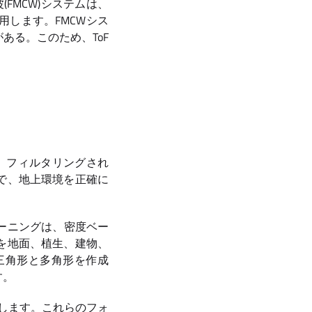
(FMCW)システムは、
します。FMCWシス
ある。このため、ToF
る、フィルタリングされ
で、地上環境を正確に
ーニングは、密度ベー
を地面、植生、建物、
三角形と多角形を作成
す。
使用します。これらのフォ