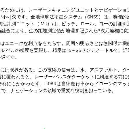
能するためには、レーザースキャニングユニットとナビゲーシ
が不可欠です。全地球航法衛星システム（GNSS）は、地理的
慣性計測ユニット（IMU）は、ピッチ、ロール、ヨーの計測を
術融合により、生の距離測定値が地理参照された3次元座標に変
ョンはユニークな利点をもたらす。周囲の明るさとは無関係に
レベルの精度を実現し、精度は15～25センチメートルで、
最適です。
ョンには限界がある。この技術の信号は、水、アスファルト、
雲に覆われると、レーザーパルスがターゲットに到達する前に
れにもかかわらず、LiDARは自律走行車からドローンのマ
まで、ナビゲーションの領域で重要な役割を担っている。