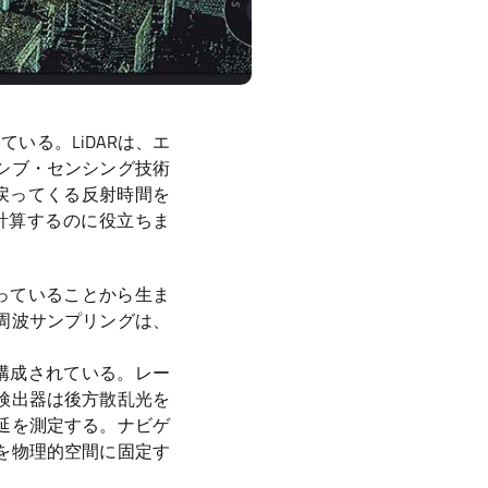
いる。LiDARは、エ
シブ・センシング技術
に戻ってくる反射時間を
離を計算するのに役立ちま
知っていることから生ま
周波サンプリングは、
で構成されている。レー
検出器は後方散乱光を
延を測定する。ナビゲ
を物理的空間に固定す