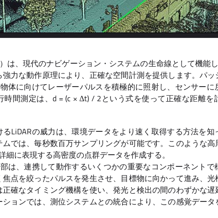
）は、現代のナビゲーション・システムの生命線として機能して
ら強力な動作原理により、正確な空間計測を提供します。パッ
Rは物体に向けてレーザーパルスを積極的に照射し、センサー
間測定は、d = (c × Δt) / 2という式を使って正確な距
るLiDARの威力は、環境データをより速く取得する方法を
テムでは、毎秒数百万サンプリングが可能です。このような高
ど詳細に表現する高密度の点群データを作成する。
心臓部は、連携して動作するいくつかの重要なコンポーネント
く焦点を絞ったパルスを発生させ、目標物に向かって進み、光
は正確なタイミング機構を使い、発光と検出の間のわずかな遅
ーションでは、測位システムとの統合により、この感覚データ