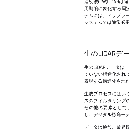
連続波(CW)LiDA
周期的に変化する周
テムには、ドップラー
システムでは通常必
生のLiDAR
生のLiDARデータ
ていない構造化され
表現する構造化された
生成プロセスにはい
スのフィルタリング
その他の要素として
し、デジタル標高モデ
データは通常、業界標準