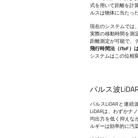
式を用いて距離を計算
ルスは物体に当たっ
現在のシステムでは、
実際の移動時間を測
距離測定が可能で、
飛行時間法（iToF）
システムはこの位相
パルス波LiD
パルスLiDARと連
LiDARは、わずか
均出力を低く抑えな
ルギーは効率的に汚