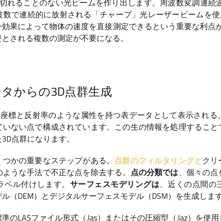
Rは途切れることのない光ビームを作り出します。周波数変調連続波
波数で連続的に放射される「チャープ」光レーザービームを使用
効果によって物体の速度を直接測定できるという重要な利点が
要とされる複数の測定が不要になる。
データからの3D点群生成
は、座標と反射率のような属性を持つ表データとして表示され
ていない点で構成されています。この生の情報を処理すること
3D点群になります。
くつかの重要なステップがある。
点群のフィルタリングと
クリ
のような手法で不正な点を除去する。
点の分類では
、個々の点
ラベル付けします。
サーフェスモデリングは
、近くの点間の
ル（DEM）とデジタルサーフェスモデル（DSM）を生成しま
のLASファイル形式（.las）またはその圧縮型（.laz）を