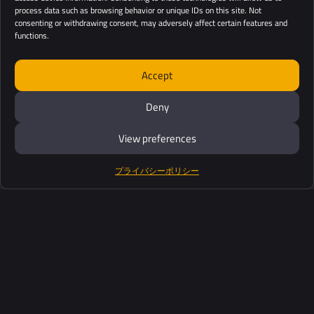
process data such as browsing behavior or unique IDs on this site. Not
consenting or withdrawing consent, may adversely affect certain features and
functions.
Accept
Deny
View preferences
プライバシーポリシー
製品紹介
ソフトウェアスイート
サポート