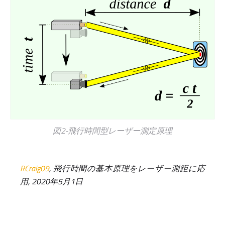
図2-飛行時間型レーザー測定原理
RCraig09
, 飛行時間の基本原理をレーザー測距に応
用, 2020年5月1日